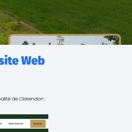
site Web
lité de Clarendon :