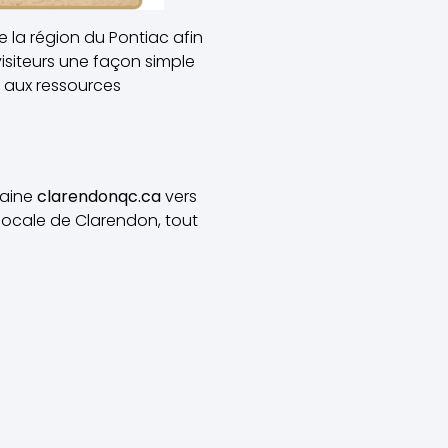
e la région du Pontiac afin
isiteurs une façon simple
t aux ressources
maine
clarendonqc.ca
vers
é locale de Clarendon, tout